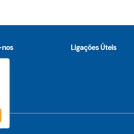
-nos
Ligações Úteis
Empresa
ílio Martinho 3D,
Projetos
 Lisboa
Orçamentos
Contactos
Política de Privacidade
 por
DOMINIOS.PT