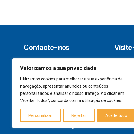
Contacte-nos
Visite
+351 217 121 460
R. Virg
Valorizamos a sua privacidade
(Chamada para rede móvel nacional)
1600-821
Utilizamos cookies para melhorar a sua experiência de
navegação, apresentar anúncios ou conteúdos
geral@chaviser.pt
personalizados e analisar o nosso tráfego. Ao clicar em
"Aceitar Todos", concorda com a utilização de cookies.
Personalizar
Rejeitar
Aceite tudo
© 2025 Chaviser. All Rights Reserved. Desenvolvido