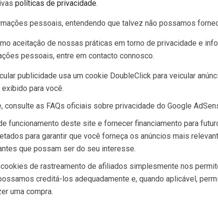
tivas
políticas de privacidade
.
nformações pessoais, entendendo que talvez não possamos forne
mo aceitação de nossas práticas em torno de privacidade e inf
ações pessoais, entre em contacto connosco.
lar publicidade usa um cookie DoubleClick para veicular anúnci
exibido para você.
 consulte as FAQs oficiais sobre privacidade do Google AdSen
e funcionamento deste site e fornecer financiamento para futu
ojetados para garantir que você forneça os anúncios mais relev
antes que possam ser do seu interesse.
cookies de rastreamento de afiliados simplesmente nos permit
possamos creditá-los adequadamente e, quando aplicável, permi
zer uma compra.